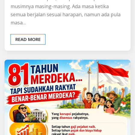
Menenangkan
Pulaugaram Media
Jul 31, 2026
0
Di dalam kehidupan, setiap manusia pasti memiliki
musimnya masing-masing. Ada masa ketika
semua berjalan sesuai harapan, namun ada pula
masa…
READ MORE