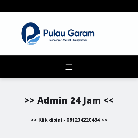
Skip
to
content
>> Admin 24 Jam <<
>> Klik disini - 081234220484 <<