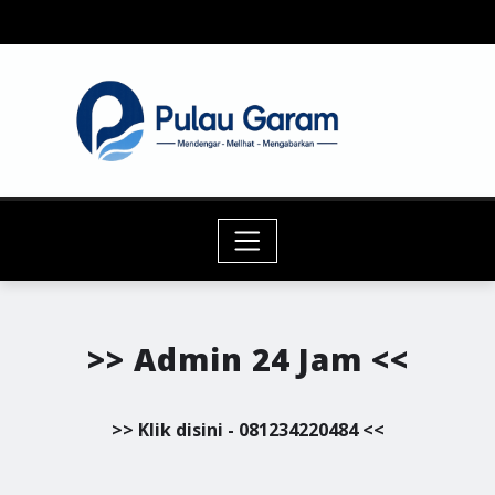
Skip
to
content
>> Admin 24 Jam <<
>> Klik disini - 081234220484 <<