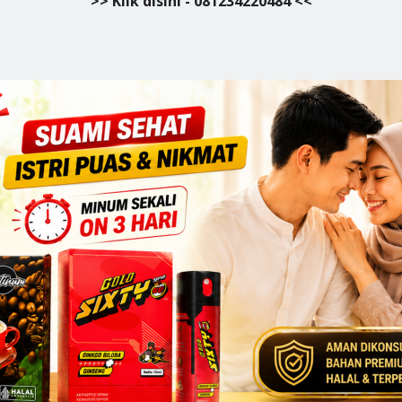
>> Klik disini - 081234220484 <<