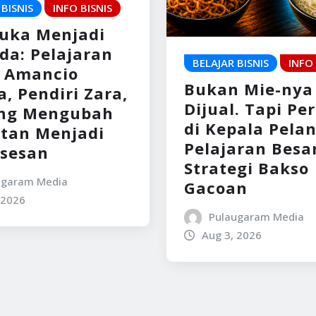
 BISNIS
INFO BISNIS
Luka Menjadi
da: Pelajaran
BELAJAR BISNIS
INFO 
s Amancio
Bukan Mie-nya
, Pendiri Zara,
Dijual. Tapi Pe
ng Mengubah
di Kepala Pela
itan Menjadi
Pelajaran Besar
sesan
Strategi Bakso
ugaram Media
Gacoan
 2026
Pulaugaram Media
Aug 3, 2026