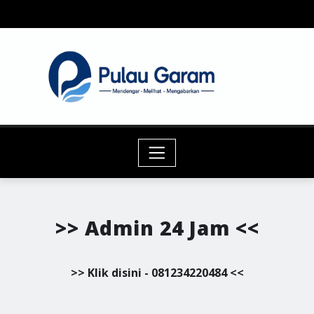
Skip
to
content
>> Admin 24 Jam <<
>> Klik disini - 081234220484 <<