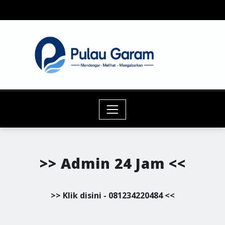
Skip
to
content
>> Admin 24 Jam <<
>> Klik disini - 081234220484 <<