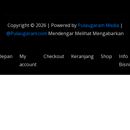
Copyright © 2026 | Powered by
Pulaugaram Media
|
@Pulaugaram.com
Mendengar Melihat Mengabarkan
Depan
My
Checkout
Keranjang
Shop
Info
account
Bisni