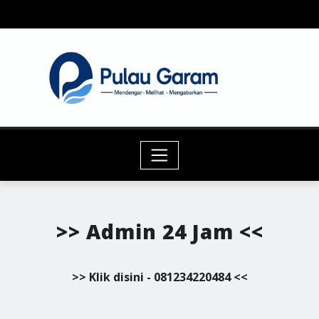
Skip
to
content
>> Admin 24 Jam <<
>> Klik disini - 081234220484 <<