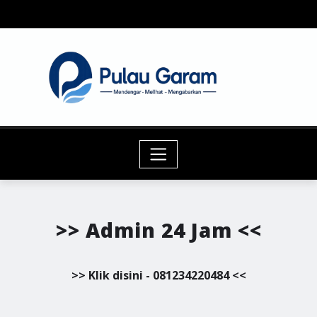
Skip
to
content
>> Admin 24 Jam <<
>> Klik disini - 081234220484 <<