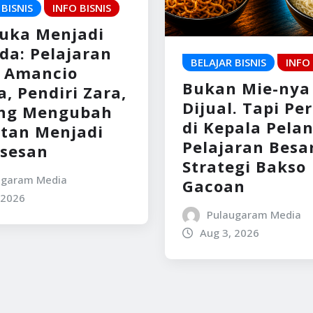
 BISNIS
INFO BISNIS
Luka Menjadi
da: Pelajaran
BELAJAR BISNIS
INFO 
s Amancio
Bukan Mie-nya
, Pendiri Zara,
Dijual. Tapi Pe
ng Mengubah
di Kepala Pela
itan Menjadi
Pelajaran Besar
sesan
Strategi Bakso
ugaram Media
Gacoan
 2026
Pulaugaram Media
Aug 3, 2026