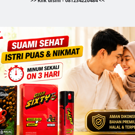
>> Klik disini - 081234220484 <<