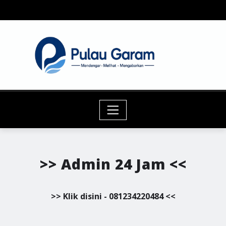
Skip
to
content
>> Admin 24 Jam <<
>> Klik disini - 081234220484 <<