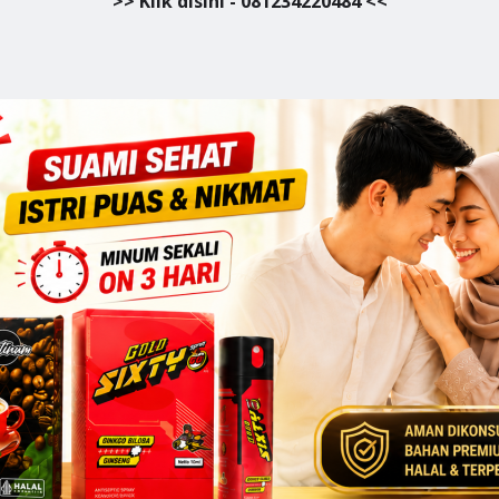
>> Klik disini - 081234220484 <<