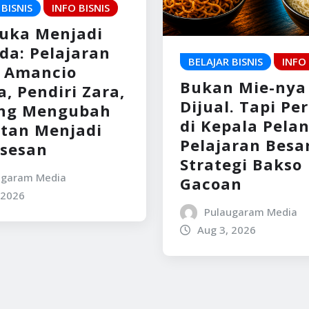
 BISNIS
INFO BISNIS
Luka Menjadi
da: Pelajaran
BELAJAR BISNIS
INFO 
s Amancio
Bukan Mie-nya
, Pendiri Zara,
Dijual. Tapi Pe
ng Mengubah
di Kepala Pela
itan Menjadi
Pelajaran Besar
sesan
Strategi Bakso
ugaram Media
Gacoan
 2026
Pulaugaram Media
Aug 3, 2026