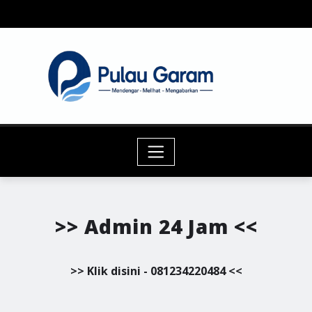
Skip
to
content
>> Admin 24 Jam <<
>> Klik disini - 081234220484 <<