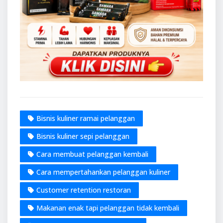
Bisnis kuliner ramai pelanggan
Bisnis kuliner sepi pelanggan
Cara membuat pelanggan kembali
Cara mempertahankan pelanggan kuliner
Customer retention restoran
Makanan enak tapi pelanggan tidak kembali