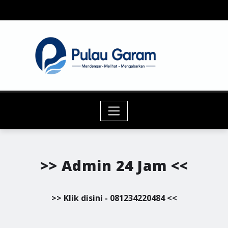
Skip
to
content
>> Admin 24 Jam <<
>> Klik disini - 081234220484 <<