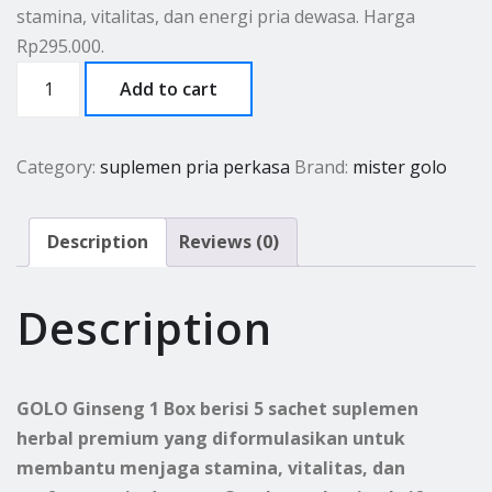
stamina, vitalitas, dan energi pria dewasa. Harga
Rp1.000.000.
Rp295.000.
Rp295.000.
GOLO
Add to cart
Ginseng
1
Box
Category:
suplemen pria perkasa
Brand:
mister golo
(5
Sachet)
Description
Reviews (0)
Rp.
295.000
Description
quantity
GOLO Ginseng 1 Box berisi 5 sachet suplemen
herbal premium yang diformulasikan untuk
membantu menjaga stamina, vitalitas, dan