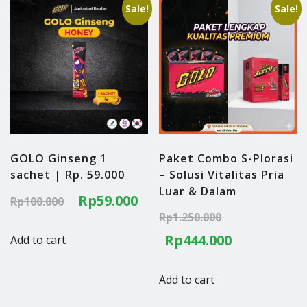
Sale!
Sale!
GOLO Ginseng 1
Paket Combo S-Plorasi
sachet | Rp. 59.000
– Solusi Vitalitas Pria
Luar & Dalam
Original
Current
Rp
59.000
Rp
100.000
Original
Rp
1.250.000
price
price
price
Current
Rp
444.000
Add to cart
was:
is:
was:
price
Rp100.000.
Rp59.000.
Add to cart
Rp1.250.000
is: