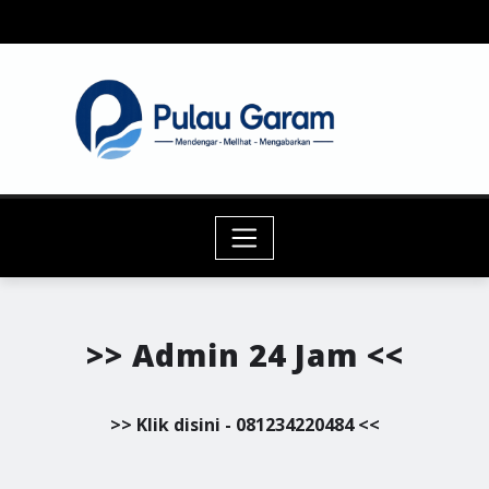
Skip
to
content
>> Admin 24 Jam <<
>> Klik disini - 081234220484 <<