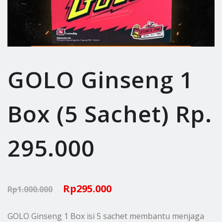
GOLO Ginseng 1
Box (5 Sachet) Rp.
295.000
Original
Current
Rp
295.000
Rp
1.000.000
price
price
GOLO Ginseng 1 Box isi 5 sachet membantu menjaga
was:
is: