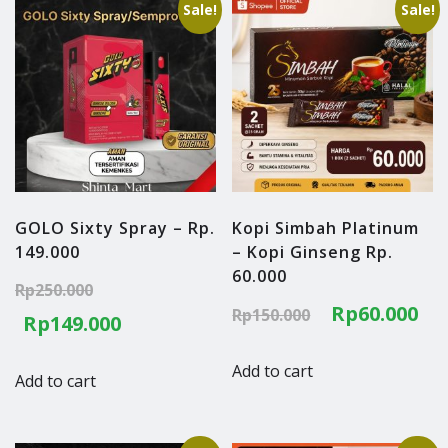
Sale!
Sale!
GOLO Sixty Spray – Rp.
Kopi Simbah Platinum
149.000
– Kopi Ginseng Rp.
60.000
Original
Rp
250.000
Original
C
Rp
60.000
Rp
150.000
price
Current
Rp
149.000
price
pr
was:
price
Add to cart
was:
is:
Add to cart
Rp250.000.
is:
Rp150.000.
Rp
Rp149.000.