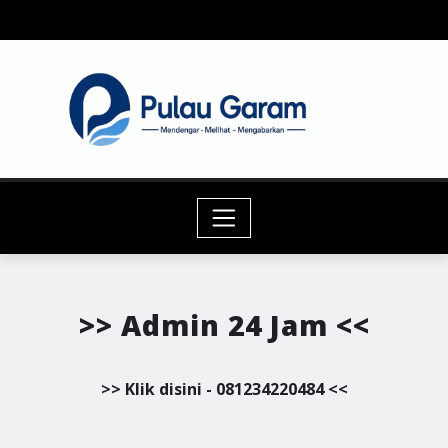
Skip
to
content
>> Admin 24 Jam <<
>> Klik disini - 081234220484 <<