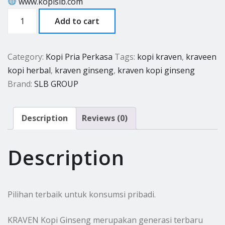
www.kopislb.com
KRAVEN
Add to cart
KOPI
GINSENG
–
Category:
Kopi Pria Perkasa
Tags:
kopi kraven
,
kraveen
1
kopi herbal
,
kraven ginseng
,
kraven kopi ginseng
BOX
Brand:
SLB GROUP
(10
SACHET)
Description
Reviews (0)
quantity
Description
Pilihan terbaik untuk konsumsi pribadi.
KRAVEN Kopi Ginseng merupakan generasi terbaru