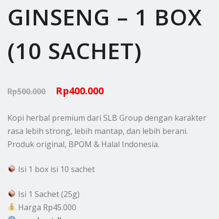
GINSENG – 1 BOX
(10 SACHET)
Original
Current
Rp
400.000
Rp
500.000
price
price
Kopi herbal premium dari SLB Group dengan karakter
was:
is:
rasa lebih strong, lebih mantap, dan lebih berani.
Rp500.000.
Rp400.000.
Produk original, BPOM & Halal Indonesia.
Isi 1 box isi 10 sachet
Isi 1 Sachet (25g)
Harga Rp45.000