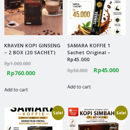
KRAVEN KOPI GINSENG
SAMARA KOFFIE 1
– 2 BOX (20 SACHET)
Sachet Original –
Rp45.000
Original
Rp
1.000.000
Original
Cu
Rp
45.000
Rp
50.000
price
Current
Rp
760.000
price
pri
was:
price
Add to cart
was:
is:
Add to cart
Rp1.000.000.
is:
Rp50.000.
Rp4
Rp760.000.
Sale!
Sale!