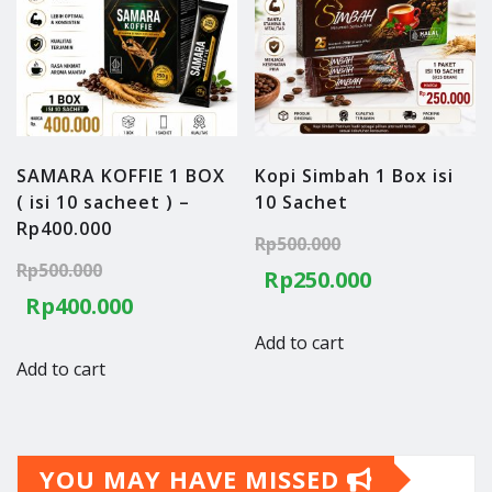
SAMARA KOFFIE 1 BOX
Kopi Simbah 1 Box isi
( isi 10 sacheet ) –
10 Sachet
Rp400.000
Original
Rp
500.000
Original
Rp
500.000
price
Current
Rp
250.000
price
Current
Rp
400.000
was:
price
was:
price
Add to cart
Rp500.000.
is:
Add to cart
Rp500.000.
is:
Rp250.000
Rp400.000.
YOU MAY HAVE MISSED