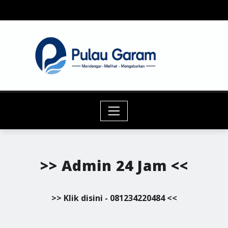
Skip
to
content
>> Admin 24 Jam <<
>> Klik disini - 081234220484 <<