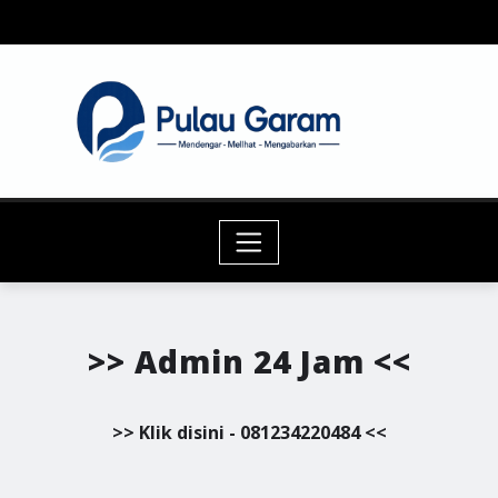
Skip
to
content
>> Admin 24 Jam <<
>> Klik disini - 081234220484 <<