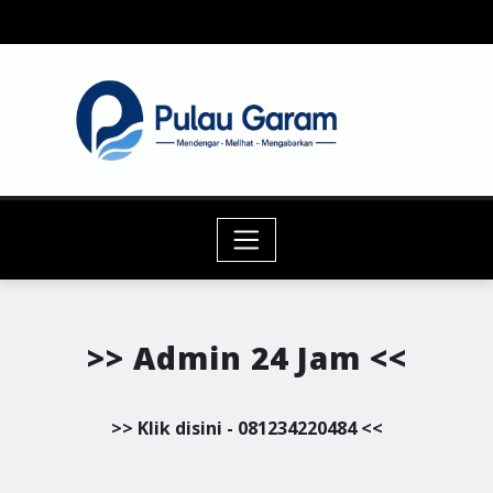
Skip
to
content
>> Admin 24 Jam <<
>> Klik disini - 081234220484 <<