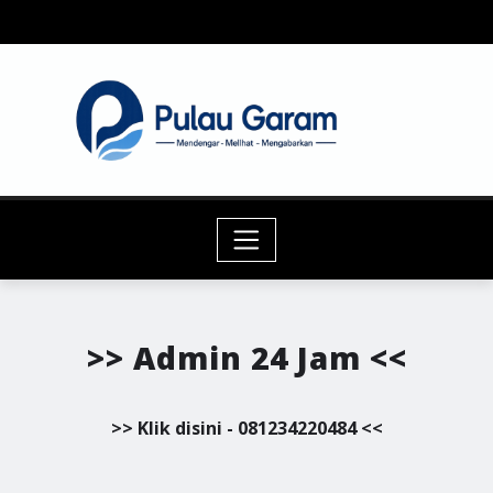
Skip
to
content
>> Admin 24 Jam <<
>> Klik disini - 081234220484 <<