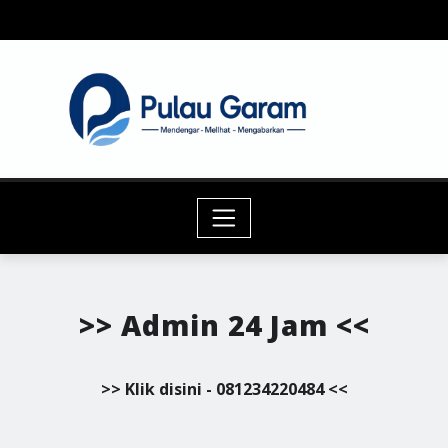
Skip
to
content
>> Admin 24 Jam <<
>> Klik disini - 081234220484 <<