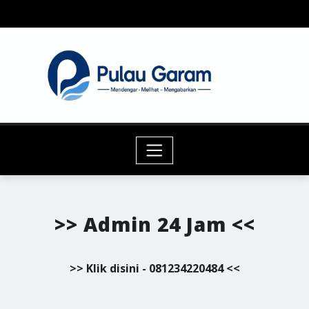
Skip
to
content
>> Admin 24 Jam <<
>> Klik disini - 081234220484 <<