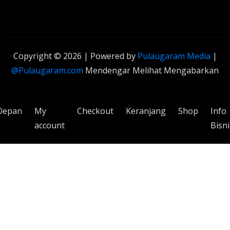
Copyright © 2026 | Powered by
Pulaugaram Media
|
@Pulaugaram.com
Mendengar Melihat Mengabarkan
Depan
My
Checkout
Keranjang
Shop
Info
account
Bisni