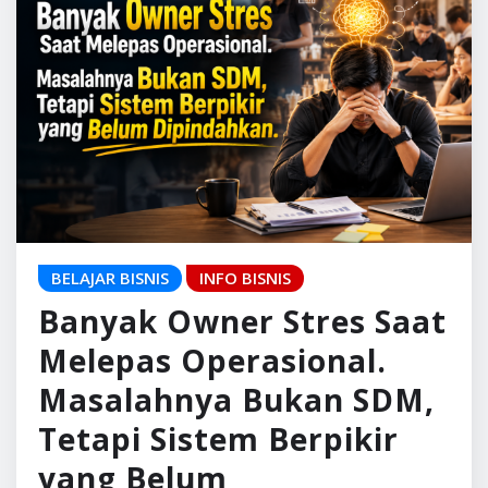
BELAJAR BISNIS
INFO BISNIS
Banyak Owner Stres Saat
Melepas Operasional.
Masalahnya Bukan SDM,
Tetapi Sistem Berpikir
yang Belum
Dipindahkan.
Pulaugaram Media
Jul 9, 2026
0
Ada satu fase yang hampir dialami oleh setiap
pelaku UMKM. Ketika usaha masih kecil,
semuanya terasa mudah dikendalikan. Owner
mengenal…