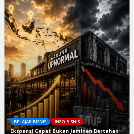
BELAJAR BISNIS
INFO BISNIS
Ekspansi Cepat Bukan Jaminan Bertahan
Lama: Pelajaran Manajemen Strategis
dari Kasus Warunk Upnormal
Pulaugaram Media
Aug 7, 2026