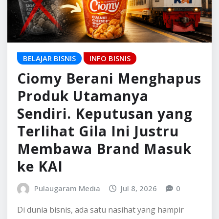
Terlihat Gila Ini Justru
Membawa Brand Masuk
ke KAI
Pulaugaram Media
Jul 8, 2026
0
Di dunia bisnis, ada satu nasihat yang hampir
selalu terdengar masuk akal. “Jangan pernah
tinggalkan produk yang membuat bisnismu
dikenal.”…
READ MORE