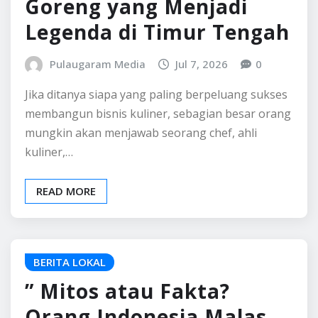
READ MORE
BERITA LOKAL
” Mitos atau Fakta?
Orang Indonesia Malas
Membaca atau Terjebak
Budaya Scroll? “
Pulaugaram Media
Jul 6, 2026
0
Kalimat “Orang Indonesia malas membaca” sudah
begitu sering diucapkan hingga terdengar seperti
sebuah kebenaran mutlak. Setiap kali seseorang
tidak membaca…