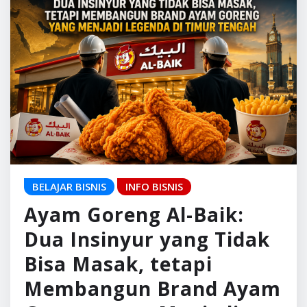
BELAJAR BISNIS
INFO BISNIS
Ayam Goreng Al-Baik:
Dua Insinyur yang Tidak
Bisa Masak, tetapi
Membangun Brand Ayam
Goreng yang Menjadi
Legenda di Timur Tengah
Pulaugaram Media
Jul 7, 2026
0
Jika ditanya siapa yang paling berpeluang sukses
membangun bisnis kuliner, sebagian besar orang
mungkin akan menjawab seorang chef, ahli
kuliner,…