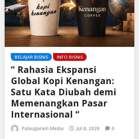
Global Kopi Kenangan:
Satu Kata Diubah demi
Memenangkan Pasar
Internasional “
Pulaugaram Media
Jul 8, 2026
0
Banyak orang mengira membangun bisnis hanya
soal menciptakan produk yang enak, harga yang
murah, lalu memasarkannya sekuat mungkin.
Padahal, sejarah…
READ MORE