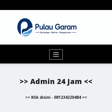
Skip
to
content
>> Admin 24 Jam <<
>> Klik disini - 081234220484 <<