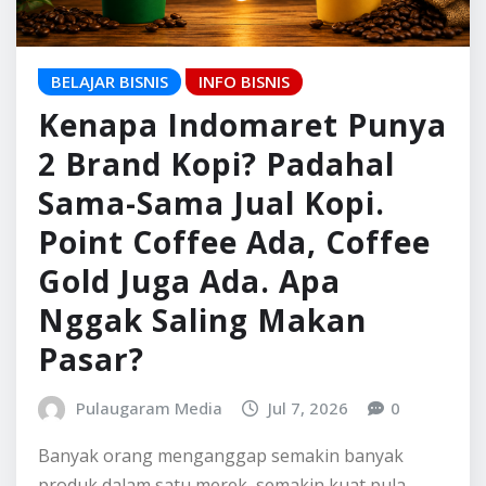
Gold Juga Ada. Apa
Nggak Saling Makan
Pasar?
Pulaugaram Media
Jul 7, 2026
0
Banyak orang menganggap semakin banyak
produk dalam satu merek, semakin kuat pula
sebuah bisnis. Logikanya terdengar masuk akal.
Kalau sama-sama…
READ MORE