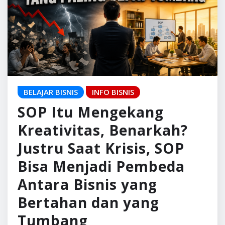
Kreativitas, Benarkah?
Justru Saat Krisis, SOP
Bisa Menjadi Pembeda
Antara Bisnis yang
Bertahan dan yang
Tumbang
Pulaugaram Media
Jul 9, 2026
0
Di banyak ruang diskusi bisnis, ada satu kalimat
yang hampir selalu muncul setiap kali membahas
Standard Operating Procedure (SOP). “Kalau…
READ MORE