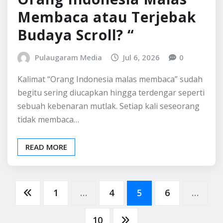
READ MORE
Posts
1
…
4
5
6
…
pagination
10