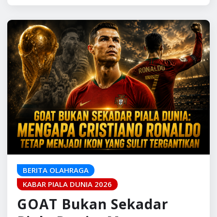
BERITA OLAHRAGA
KABAR PIALA DUNIA 2026
GOAT Bukan Sekadar
Piala Dunia: Mengapa
Cristiano Ronaldo Tetap
Menjadi Ikon yang Sulit
Tergantikan
Pulaugaram Media
Jul 7, 2026
0
Setiap kali perdebatan tentang GOAT muncul,
hampir selalu ada satu kalimat yang langsung