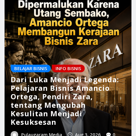
BERITA EKONOMI
Tumbuh 5,29 Persen, Kok
Hidup Masih Terasa Berat?
Ketika Pertumbuhan
Ekonomi Belum Sepenuhnya
Menjadi Kesejahteraan
Pulaugaram Media
Aug 9, 2026
0
BERITA EKONOMI
Tumbuh 5,29 Persen, Kok Hidup Masih
Terasa Berat? Ketika Pertumbuhan